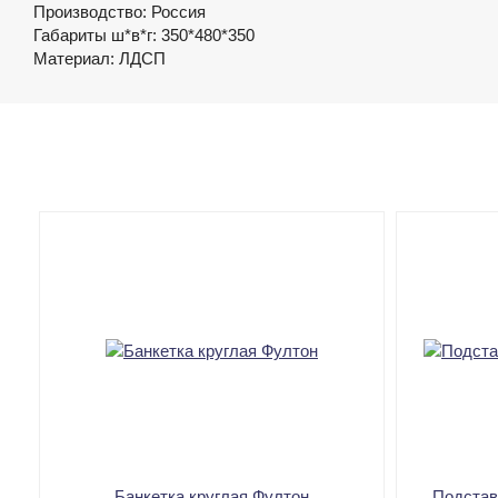
Производство: Россия
Габариты ш*в*г: 350*480*350
Материал: ЛДСП
Банкетка круглая Фултон
Подстав