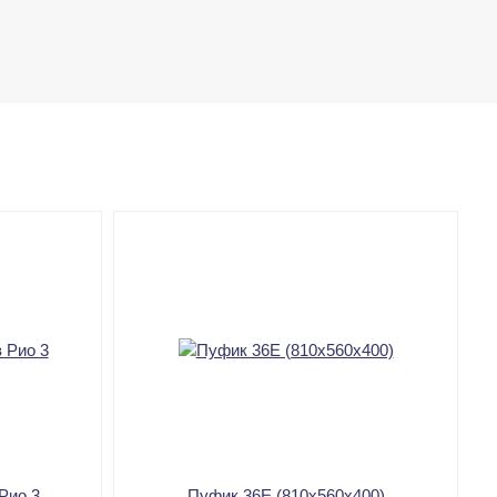
Рио 3
Пуфик 36Е (810х560х400)