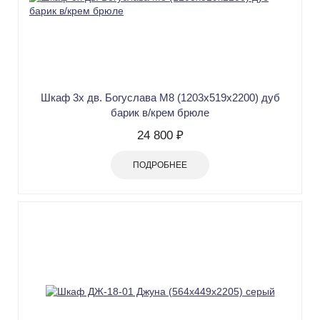
Шкаф 3х дв. Богуслава М8 (1203х519х2200) дуб
барик в/крем брюле
24 800 ₽
ПОДРОБНЕЕ