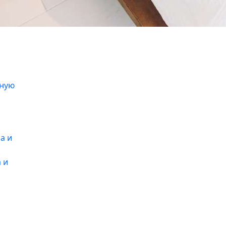
иную
 и