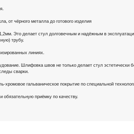
я.
ла, от чёрного металла до готового изделия
1,2мм. Это делает стул долговечным и надёжным в эксплуатации
ную) трубу.
тизированных линиях.
удование. Шлифовка швов не только делает стул эстетически б
 следы сварки.
ль-хромовое гальваническое покрытие по специальной технолог
и обязательную приёмку по качеству.