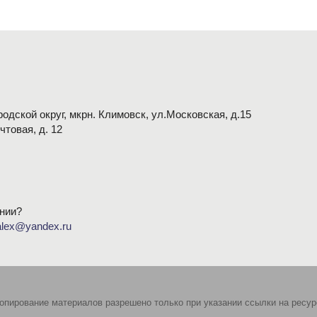
одской округ, мкрн. Климовск, ул.Московская, д.15
очтовая, д. 12
нии?
alex@yandex.ru
опирование материалов разрешено только при указании ссылки на ресур