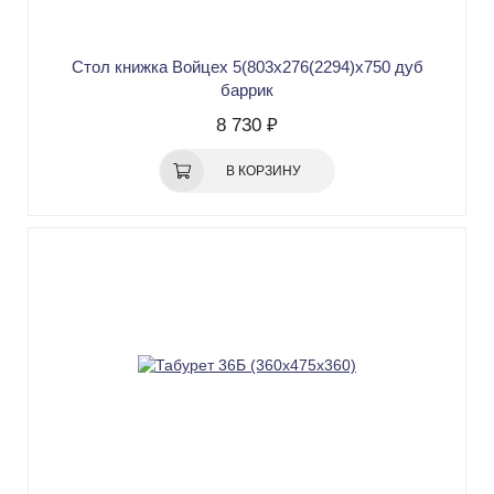
Стол книжка Войцех 5(803х276(2294)х750 дуб
баррик
8 730 ₽
В КОРЗИНУ