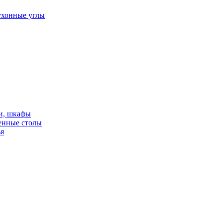
ухонные углы
и, шкафы
енные столы
ья