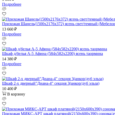
Подробнее
Прихожая Шанель(1500х2176х372) ясень свет/темный (Мебело
13 660 ₽
Подробнее
Шкаф д/белья А-5 Афина (584х582х2200) ясень таормина
14 380 ₽
Подробнее
Шкаф 2-х дверный"Диана-4" секция 3(анкор/дуб эльза)
10 400 ₽
В корзину
Прихожая МИКС-АРТ шкаф платяной(2150х600х390) сонома/д