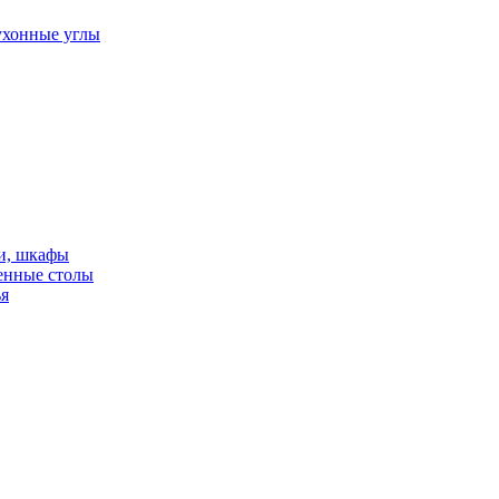
ухонные углы
и, шкафы
енные столы
ья