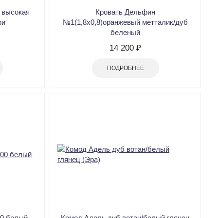
 высокая
Кровать Дельфин
ри
№1(1,8х0,8)оранжевый метталик/дуб
беленый
14 200 ₽
ПОДРОБНЕЕ
00 белый
Комод Адель дуб вотан/белый глянец