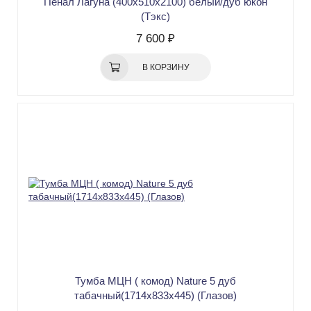
Пенал Лагуна (400х510х2100) белый/дуб юкон
(Тэкс)
7 600 ₽
В КОРЗИНУ
Тумба МЦН ( комод) Nature 5 дуб
табачный(1714х833х445) (Глазов)