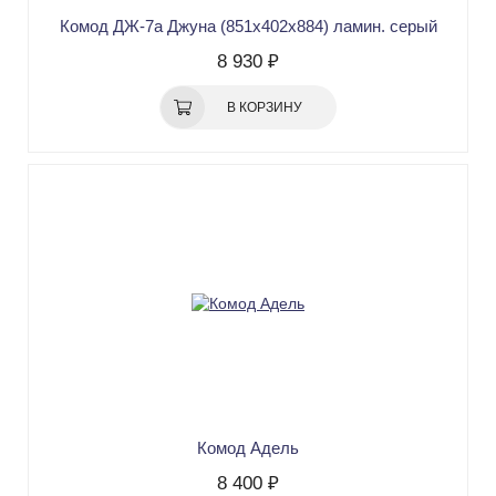
Комод ДЖ-7а Джуна (851х402х884) ламин. серый
8 930 ₽
В КОРЗИНУ
Комод Адель
8 400 ₽