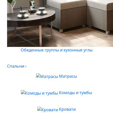
Обеденные группы и кухонные углы
Спальни
›
Матрасы
Комоды и тумбы
Кровати