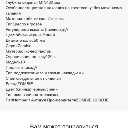
Глубина сиденья MIN430 мм
Особенностицветная накладка на крестовину, без механизма
качания
Материал обивкиткань/экокожа
ТипКресло игровое
Регулировка высоты (газлифт)ДА
Цвет обивкичерный/синий
Диаметр колес50 мм
СерияZombie
Материал колеспластик
Ограничение по весу120 кг
Модель10
ПодлокотникиДА
Тип подлокотниковс мягкими накладками
Спинкаотдельная от сиденья
БрендZOMBIE
Цвет (спинка)черный/синий
Тип основанияна колесиках
PartNumber / Артикул ПроизводителяZOMBIE 10 BLUE
Вам может понравиться